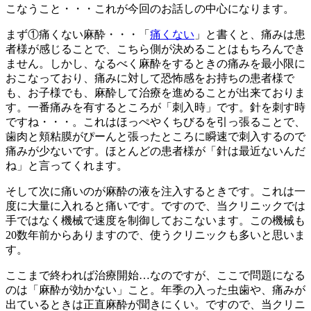
こなうこと・・・これが今回のお話しの中心になります。
まず①痛くない麻酔・・・「
痛くない
」と書くと、痛みは患
者様が感じることで、こちら側が決めることはもちろんでき
ません。しかし、なるべく麻酔をするときの痛みを最小限に
おこなっており、痛みに対して恐怖感をお持ちの患者様で
も、お子様でも、麻酔して治療を進めることが出来ておりま
す。一番痛みを有するところが「刺入時」です。針を刺す時
ですね・・・。これはほっぺやくちびるを引っ張ることで、
歯肉と頬粘膜がぴーんと張ったところに瞬速で刺入するので
痛みが少ないです。ほとんどの患者様が「針は最近ないんだ
ね」と言ってくれます。
そして次に痛いのが麻酔の液を注入するときです。これは一
度に大量に入れると痛いです。ですので、当クリニックでは
手ではなく機械で速度を制御しておこないます。この機械も
20数年前からありますので、使うクリニックも多いと思いま
す。
ここまで終われば治療開始…なのですが、ここで問題になる
のは「麻酔が効かない」こと。年季の入った虫歯や、痛みが
出ているときは正直麻酔が聞きにくい。ですので、当クリニ