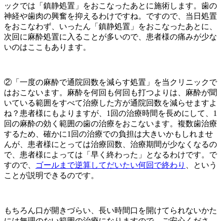
ックでは「鎮静処置」をおこなったあとに施術します。歯の
神経や歯肉の興奮を抑えるわけですね。ですので、当日処置
をおこなわず、いったん「鎮静処置」をおこなったあとに、
次回に麻酔処置に入ることが多いので、患者様の痛みが少な
いのはここもあります。
②「一度の麻酔で通院回数を減らす処置」を当クリニックで
はおこないます。麻酔を何回も何回も打つよりは、麻酔が聞
いている範囲をすべて治療した方が通院回数を減らせますよ
ね？患者様にもよりますが、1回の治療時間を長めにして、1
回の麻酔の効く範囲の歯の治療をおこないます。複数歯治療
するため、確かに1回の治療での負担は大きいかもしれませ
んが、患者様にとっては治療回数、治療期間が少なくなるの
で、患者様によっては「早く終わった」となるわけです。で
すので、
ゴールまで逆算してだいたい何回で終わり
、という
ことが説明できるのです。
もちろん口が開きづらい、長い時間口を開けてられないかた
には無理のない範囲の治療になりますので、ご安心くださ