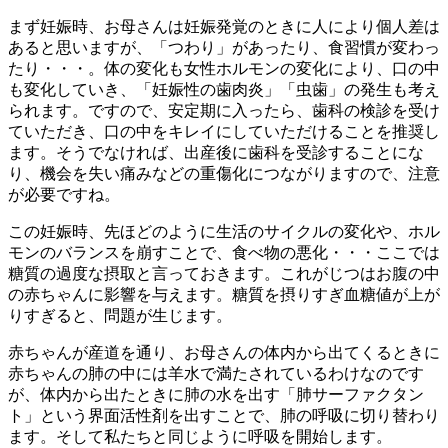
まず妊娠時、お母さんは妊娠発覚のときに人により個人差は
あると思いますが、「つわり」があったり、食習慣が変わっ
たり・・・。体の変化も女性ホルモンの変化により、口の中
も変化していき、「妊娠性の歯肉炎」「虫歯」の発生も考え
られます。ですので、安定期に入ったら、歯科の検診を受け
ていただき、口の中をキレイにしていただけることを推奨し
ます。そうでなければ、出産後に歯科を受診することにな
り、機会を失い痛みなどの重傷化につながりますので、注意
が必要ですね。
この妊娠時、先ほどのように生活のサイクルの変化や、ホル
モンのバランスを崩すことで、食べ物の悪化・・・ここでは
糖質の過度な摂取と言っておきます。これがじつはお腹の中
の赤ちゃんに影響を与えます。糖質を摂りすぎ血糖値が上が
りすぎると、問題が生じます。
赤ちゃんが産道を通り、お母さんの体内から出てくるときに
赤ちゃんの肺の中には羊水で満たされているわけなのです
が、体内から出たときに肺の水を出す「肺サーファクタン
ト」という界面活性剤を出すことで、肺の呼吸に切り替わり
ます。そして私たちと同じように呼吸を開始します。