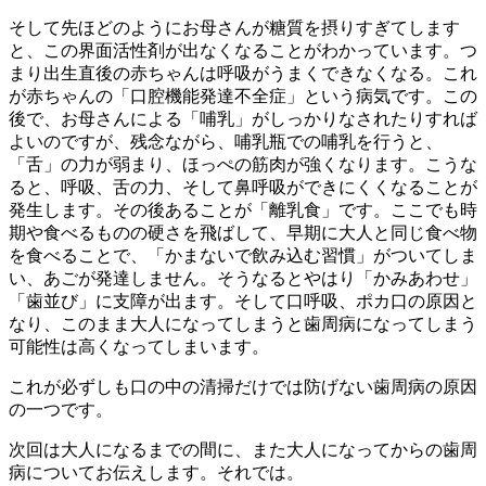
そして先ほどのようにお母さんが糖質を摂りすぎてします
と、この界面活性剤が出なくなることがわかっています。つ
まり出生直後の赤ちゃんは呼吸がうまくできなくなる。これ
が赤ちゃんの「口腔機能発達不全症」という病気です。この
後で、お母さんによる「哺乳」がしっかりなされたりすれば
よいのですが、残念ながら、哺乳瓶での哺乳を行うと、
「舌」の力が弱まり、ほっぺの筋肉が強くなります。こうな
ると、呼吸、舌の力、そして鼻呼吸ができにくくなることが
発生します。その後あることが「離乳食」です。ここでも時
期や食べるものの硬さを飛ばして、早期に大人と同じ食べ物
を食べることで、「かまないで飲み込む習慣」がついてしま
い、あごが発達しません。そうなるとやはり「かみあわせ」
「歯並び」に支障が出ます。そして口呼吸、ポカ口の原因と
なり、このまま大人になってしまうと歯周病になってしまう
可能性は高くなってしまいます。
これが必ずしも口の中の清掃だけでは防げない歯周病の原因
の一つです。
次回は大人になるまでの間に、また大人になってからの歯周
病についてお伝えします。それでは。