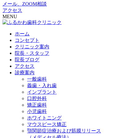
メール、ZOOM相談
アクセス
MENU
ホーム
コンセプト
クリニック案内
院長・スタッフ
院長ブログ
アクセス
診療案内
一般歯科
義歯・入れ歯
インプラント
口腔外科
矯正歯科
小児歯科
ホワイトニング
マウスピース矯正
顎関節症治療および筋膜リリース
（メディセル療法）